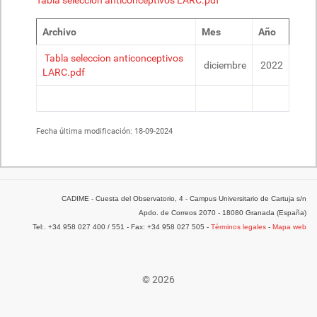
Tabla seleccion anticonceptivos LARC.pdf
Archivo
Mes
Año
Tabla seleccion anticonceptivos
diciembre
2022
LARC.pdf
Fecha última modificación:
18-09-2024
CADIME - Cuesta del Observatorio, 4 - Campus Universitario de Cartuja s/n
Apdo. de Correos 2070 - 18080 Granada (España)
Tel:. +34 958 027 400 / 551 - Fax: +34 958 027 505 -
Términos legales
-
Mapa web
© 2026