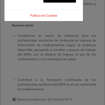
terapéutica de forma objetiva, científica independiente y
sin ánimo de lucro.
Política de Cookies
Nuestra visión
Constituirse en centro de referencia para los
profesionales sanitarios de Andalucía en materia de
información de medicamentos, según la evidencia
disponible, apoyando a comités y grupos de trabajo
del SSPA, con el objetivo de mejorar el uso de los
medicamentos y los resultados en salud.
Contribuir a la formación continuada de los
profesionales sanitarios del SSPA en el uso racional de
los medicamentos.
Última actualización: 30 Octubre 2019