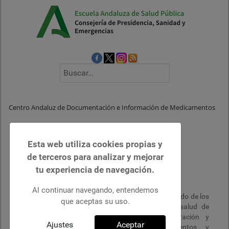
Buscar
Centro Andaluz de Documentación e Información de Medicamentos
Detalles
Esta web utiliza cookies propias y
de terceros para analizar y mejorar
tu experiencia de navegación.
Misión y Valores
Al continuar navegando, entendemos
La misión de CADIME es promover el uso adecuado de los
que aceptas su uso.
medicamentos entre los profesionales de la salud de
Andalucía, mediante la recuperación, elaboración y
Ajustes
Aceptar
difusión de información sobre medicamentos y