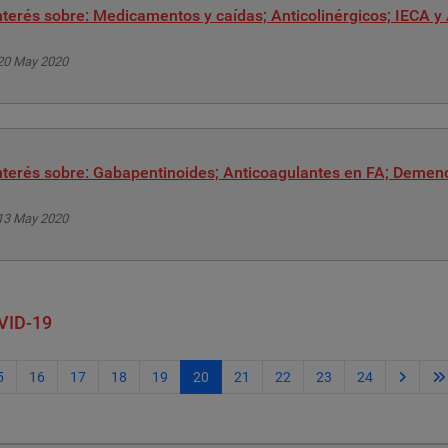
terés sobre: Medicamentos y caídas; Anticolinérgicos; IECA y
 20 May 2020
terés sobre: Gabapentinoides; Anticoagulantes en FA; Demen
 13 May 2020
VID-19
5
16
17
18
19
20
21
22
23
24