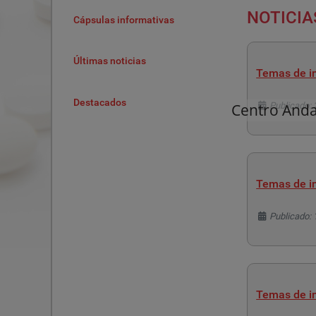
NOTICIA
Cápsulas informativas
Últimas noticias
Temas de in
Destacados
Detalles
Centro And
Publicado: 
Temas de in
Detalles
Publicado: 
Temas de in