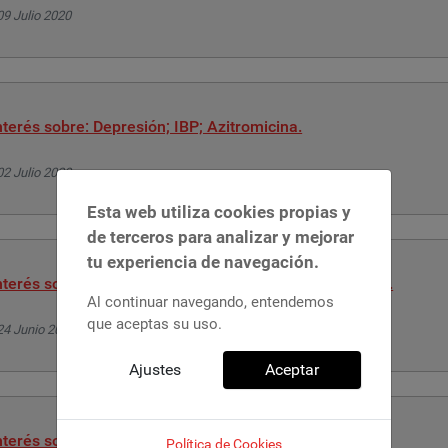
09 Julio 2020
terés sobre: Depresión; IBP; Azitromicina.
02 Julio 2020
Esta web utiliza cookies propias y
de terceros para analizar y mejorar
tu experiencia de navegación.
terés sobre: Alzheimer; Cumplimiento del tratamiento.
Al continuar navegando, entendemos
que aceptas su uso.
24 Junio 2020
Ajustes
Aceptar
terés sobre: Polimedicados; Candidiasis; Litio
Política de Cookies