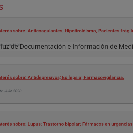
S
terés sobre: Anticoagulantes; Hipotiroidismo; Pacientes frágil
aluz de Documentación e Información de Med
23 Julio 2020
terés sobre: Antidepresivos; Epilepsia; Farmacovigilancia.
16 Julio 2020
terés sobre: Lupus; Trastorno bipolar; Fármacos en urgencias