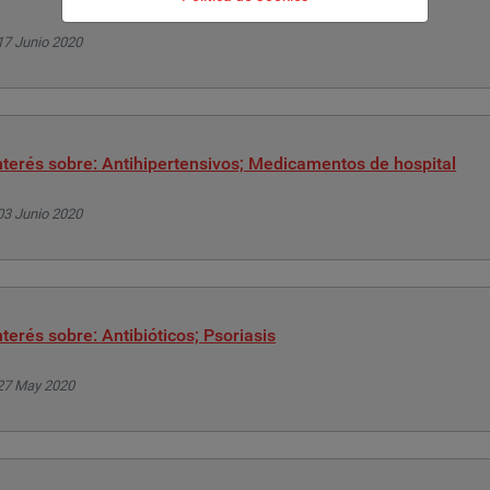
17 Junio 2020
terés sobre: Antihipertensivos; Medicamentos de hospital
03 Junio 2020
terés sobre: Antibióticos; Psoriasis
 27 May 2020