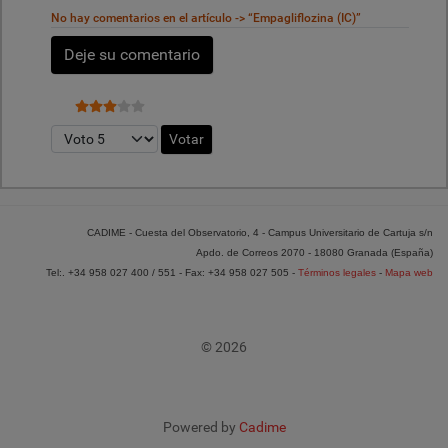
No hay comentarios en el artículo -> “Empagliflozina (IC)”
Deje su comentario
Ratio:
3
/
5
Por favor, vote
CADIME - Cuesta del Observatorio, 4 - Campus Universitario de Cartuja s/n
Apdo. de Correos 2070 - 18080 Granada (España)
Tel:. +34 958 027 400 / 551 - Fax: +34 958 027 505 -
Términos legales
-
Mapa web
© 2026
Powered by
Cadime