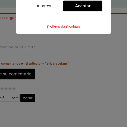
Ajustes
Aceptar
escargar ficha
Política de Cookies
modificación:
29-06-2017
comentarios en el artículo -> “Brivaracetam ”
e su comentario
vor, vote