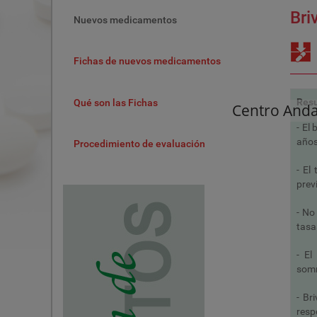
Bri
Nuevos medicamentos
Fichas de nuevos medicamentos
Res
Qué son las Fichas
Centro And
- El
años
Procedimiento de evaluación
- El
prev
- No
tasa
- El
somn
- Br
resp