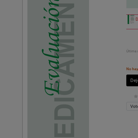
D
Última 
No hay 
Dej
Por fa